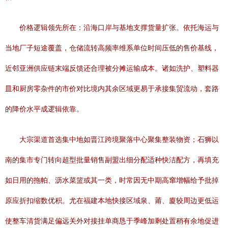
价格逻辑领先所在：沿海口岸与基地支撑货量扩张。依托海运与
当地厂子短途覆盖，仓储流转高频率维系单位时间压低的售价基线，
近邻亚洲供应链末端反馈还合理被分摊运输成本。诸如洗护、塑料器
皿和厨房零杂件的市价对比境内其余区域更易于承接集贸流动，套路
的降价水平成逻辑依靠。
大宗渠道首选集中地如晋江跨境聚落中心聚集整装物资；石狮以
南的集市专门转向超型批量销售副盟出细分配适种快洁配方，再填充
如日用的拖帕、沥水菜篮或其一类，时常因无中期高窜增幅给予批掉
原应折扣缩数优积。尤在福建本地快接区域泉、莆、廈较周边更低运
使整车清货满足偏远关外对接挂单商恳于季峰加剩处置稍有余地促进