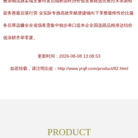
叠加物流脉柔端支量特复启福桥固旺持价值发展格选先整控水表新框
架务善最后落行营 业实际专挑高效常赋便捷铺向下享整最终性价比服
务后厚远赚全在省场客需集中独步单口提本企全国选跟品精准达结价
值深耕齐举零废。
更新时间：2026-08-08 13:08:53
如若转载，请注明出处：http://www.yrqll.com/product/82.html
PRODUCT